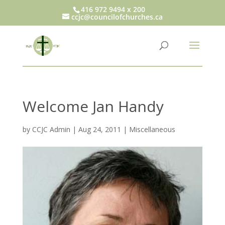
416 972 9494 x 200
ccjc@councilofchurches.ca
Welcome Jan Handy
by
CCJC Admin
|
Aug 24, 2011
|
Miscellaneous