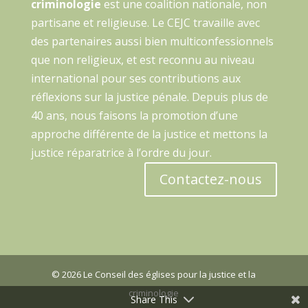
criminologie
est une coalition nationale, non
partisane et religieuse. Le CEJC travaille avec
des partenaires aussi bien multiconfessionnels
que non religieux, et est reconnu au niveau
international pour ses contributions aux
réflexions sur la justice pénale. Depuis plus de
40 ans, nous faisons la promotion d’une
approche différente de la justice et mettons la
justice réparatrice à l’ordre du jour.
Contactez-nous
© 2026 Le Conseil des églises pour la justice et la
criminologie
Share This