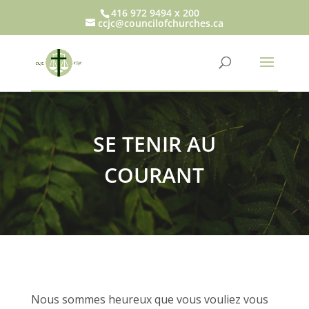
416 972 9494 x 200
ccjc@councilofchurches.ca
SE TENIR AU
COURANT
Nous sommes heureux que vous vouliez vous